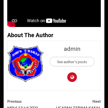
About The Author
admin
See author's posts
Post
Previous
Next
MPLS 13 Juli 2021,
UCAPAN TERIMA KASIH,