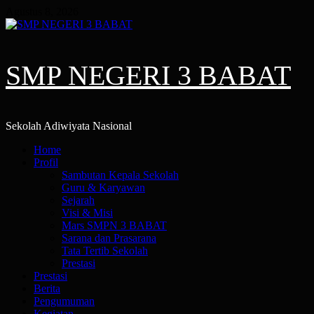
Skip
Agustus 8, 2026
to
content
SMP NEGERI 3 BABAT
Sekolah Adiwiyata Nasional
Primary
Home
Menu
Profil
Sambutan Kepala Sekolah
Guru & Karyawan
Sejarah
Visi & Misi
Mars SMPN 3 BABAT
Sarana dan Prasarana
Tata Tertib Sekolah
Prestasi
Prestasi
Berita
Pengumuman
Kegiatan