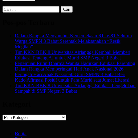
Cari
untuk:
Pos-pos Terbaru
Dalam Rangka Menyambut Kemerdekaan RI ke-81 Seluruh
Warga SMPN 3 Babat Serentak Melaksanakan “Resik
Megilan”
Tim KKN BBK 8 Universitas Airlangga Kembali Memberi
Edukasi Tentang AI untuk Murid SMP Negeri 3 Babat
Pertemuan Rutin Dharma Wanita Hadirkan Edukasi Parenting
Dalam Rangka Memperingati Hari Anak Nasional 2026
Peringati Hari Anak Nasional: Guru SMPN 3 Babat Beri
Kado Afirmasi Positif untuk Para Murid saat Jumat Literasi
Tim KKN BBK 8 Universitas Airlangga Edukasi Pengelolaan
Sampah di SMP Negeri 3 Babat
Kategori
Kategori
Berita