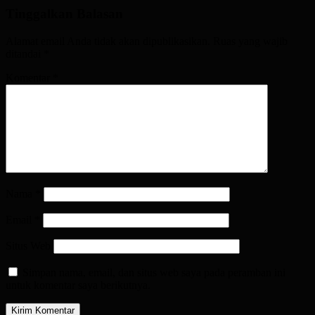
Tinggalkan Balasan
Alamat email Anda tidak akan dipublikasikan.
Ruas yang wajib
ditandai
*
Komentar
*
Nama
*
Email
*
Situs Web
Simpan nama, email, dan situs web saya pada peramban ini
untuk komentar saya berikutnya.