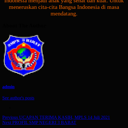
Indonesia menjadi anak yang sehat dan kuat. Untuk
meneruskan cita-cita Bangsa Indonesia di masa
mendatang.
About The Author
admin
See author's posts
Post
Previous
UCAPAN TERIMA KASIH, MPLS 14 Juli 2021
Next
PROFIL SMP NEGERI 3 BABAT
navigation