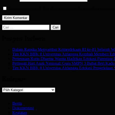
Simpan nama, email, dan situs web saya pada peramban ini untuk
Cari
untuk:
Pos-pos Terbaru
Dalam Rangka Menyambut Kemerdekaan RI ke-81 Seluruh Wa
Tim KKN BBK 8 Universitas Airlangga Kembali Memberi Edu
Pertemuan Rutin Dharma Wanita Hadirkan Edukasi Parenting
Peringati Hari Anak Nasional: Guru SMPN 3 Babat Beri Kado Af
Tim KKN BBK 8 Universitas Airlangga Edukasi Pengelolaan 
Kategori
Kategori
Berita
Dokumentasi
Kegiatan