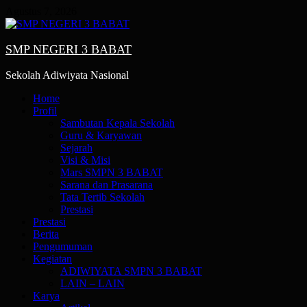
Skip
Agustus 7, 2026
to
content
SMP NEGERI 3 BABAT
Sekolah Adiwiyata Nasional
Primary
Home
Menu
Profil
Sambutan Kepala Sekolah
Guru & Karyawan
Sejarah
Visi & Misi
Mars SMPN 3 BABAT
Sarana dan Prasarana
Tata Tertib Sekolah
Prestasi
Prestasi
Berita
Pengumuman
Kegiatan
ADIWIYATA SMPN 3 BABAT
LAIN – LAIN
Karya