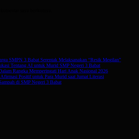
 komentar saya berikutnya.
rga SMPN 3 Babat Serentak Melaksanakan “Resik Megilan”
kasi Tentang AI untuk Murid SMP Negeri 3 Babat
 Dalam Rangka Memperingati Hari Anak Nasional 2026
irmasi Positif untuk Para Murid saat Jumat Literasi
Sampah di SMP Negeri 3 Babat