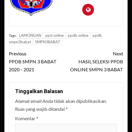
LAMONGAN
ppd online
ppdb online
ppdb
Tags:
smpn3babat
SMPN3BABAT
Post
Previous
Next
navigation
PPDB SMPN 3 BABAT
HASIL SELEKSI PPDB
2020 – 2021
ONLINE SMPN 3 BABAT
Tinggalkan Balasan
Alamat email Anda tidak akan dipublikasikan.
Ruas yang wajib ditandai
*
Komentar
*