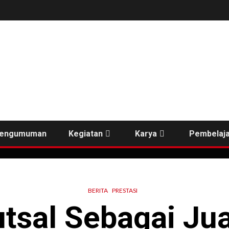
engumuman
Kegiatan
Karya
Pembelaja
BERITA
PRESTASI
tsal Sebagai Ju