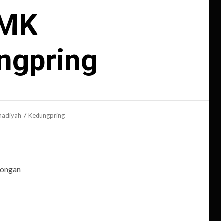
SMK
ngpring
madiyah 7 Kedungpring
mongan