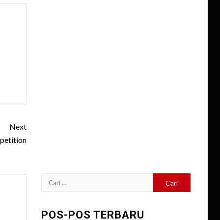
Next
etition
Cari
untuk:
POS-POS TERBARU