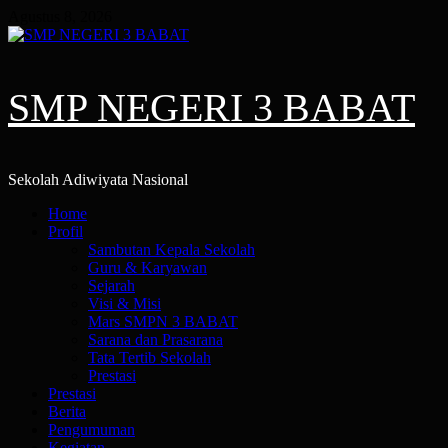
Skip
Agustus 8, 2026
to
content
SMP NEGERI 3 BABAT
Sekolah Adiwiyata Nasional
Primary
Home
Menu
Profil
Sambutan Kepala Sekolah
Guru & Karyawan
Sejarah
Visi & Misi
Mars SMPN 3 BABAT
Sarana dan Prasarana
Tata Tertib Sekolah
Prestasi
Prestasi
Berita
Pengumuman
Kegiatan