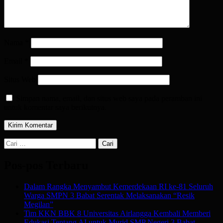
Nama
*
Email
*
Situs Web
Simpan nama, email, dan situs web saya pada peramban ini
untuk komentar saya berikutnya.
Cari
untuk:
Pos-pos Terbaru
Dalam Rangka Menyambut Kemerdekaan RI ke-81 Seluruh
Warga SMPN 3 Babat Serentak Melaksanakan “Resik
Megilan”
Tim KKN BBK 8 Universitas Airlangga Kembali Memberi
Edukasi Tentang AI untuk Murid SMP Negeri 3 Babat