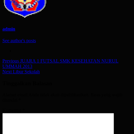
admin
See author's posts
Post
Previous
JUARA 1 FUTSAL SMK KESEHATAN NURUL
UMMAH 2013
navigation
Next
Libur Sekolah
Tinggalkan Balasan
Alamat email Anda tidak akan dipublikasikan.
Ruas yang wajib
ditandai
*
Komentar
*