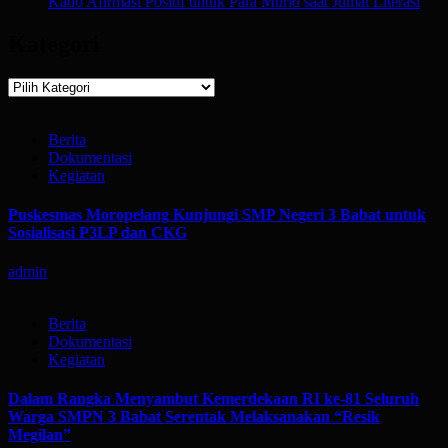
Kado Afirmasi Positif untuk Para Murid saat Jumat Literasi
Kategori
Kategori
Berita
Dokumentasi
Kegiatan
Puskesmas Moropelang Kunjungi SMP Negeri 3 Babat untuk
Sosialisasi P3LP dan CKG
admin
Berita
Dokumentasi
Kegiatan
Dalam Rangka Menyambut Kemerdekaan RI ke-81 Seluruh
Warga SMPN 3 Babat Serentak Melaksanakan “Resik
Megilan”