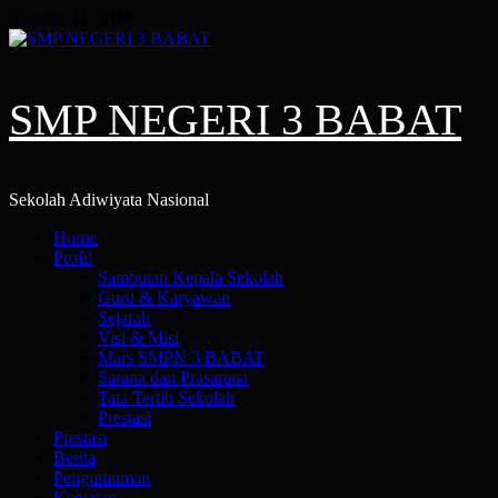
Skip
Agustus 11, 2026
to
content
SMP NEGERI 3 BABAT
Sekolah Adiwiyata Nasional
Primary
Home
Menu
Profil
Sambutan Kepala Sekolah
Guru & Karyawan
Sejarah
Visi & Misi
Mars SMPN 3 BABAT
Sarana dan Prasarana
Tata Tertib Sekolah
Prestasi
Prestasi
Berita
Pengumuman
Kegiatan