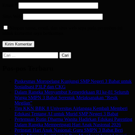
Email
*
Situs Web
Simpan nama, email, dan situs web saya pada peramban ini
untuk komentar saya berikutnya.
Cari
untuk:
Pos-pos Terbaru
Puskesmas Moropelang Kunjungi SMP Negeri 3 Babat untuk
Sosialisasi P3LP dan CKG
Dalam Rangka Menyambut Kemerdekaan RI ke-81 Seluruh
Warga SMPN 3 Babat Serentak Melaksanakan “Resik
Megilan”
Tim KKN BBK 8 Universitas Airlangga Kembali Memberi
Edukasi Tentang AI untuk Murid SMP Negeri 3 Babat
Pertemuan Rutin Dharma Wanita Hadirkan Edukasi Parenting
Dalam Rangka Memperingati Hari Anak Nasional 2026
Peringati Hari Anak Nasional: Guru SMPN 3 Babat Beri