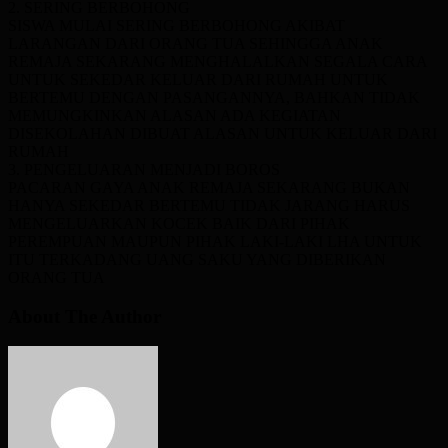
2. SERING BERBOHONG
SISWA MULAI SERING BERBOHONG AKIBAT
LARANGAN DARI ORANG TUA SEHINGGA ANAK
REMAJA SEKARANG MENGHALALKAN SEGALA CARA
UNTUK SEKEDAR KELUAR DARI RUMAH UNTUK
BERTEMU DENGAN PASANGANNYA, BAHKAN TIDAK
MEMUNGKINKAN ALASAN ADA KEGIATAN
DISEKOLAHAN DIBUAT ALASAN UNTUK KELUAR DARI
RUMAH
3. PENGELUARAN MENJADI BOROS
PACARAN GAYA ANAK REMAJA SEKARANG BUKAN
HANYA SEKEDAR BERTEMU TIDAK JARANG HARUS
MENGELUARKAN KOCEK BAIK DARI PIHAK
PEREMPUAN MAUPUN PIHAK LAKI-LAKI LHA UNTUK
ITU TERKADANG UANG SAKU YANG DIBERIKAN
ORANG TUA
About The Author