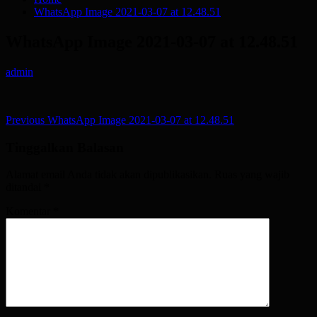
WhatsApp Image 2021-03-07 at 12.48.51
WhatsApp Image 2021-03-07 at 12.48.51
admin
Post
Previous
WhatsApp Image 2021-03-07 at 12.48.51
navigation
Tinggalkan Balasan
Alamat email Anda tidak akan dipublikasikan.
Ruas yang wajib
ditandai
*
Komentar
*