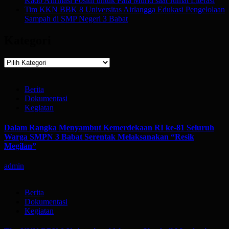
Kado Afirmasi Positif untuk Para Murid saat Jumat Literasi
Tim KKN BBK 8 Universitas Airlangga Edukasi Pengelolaan
Sampah di SMP Negeri 3 Babat
Kategori
Kategori
Berita
Dokumentasi
Kegiatan
Dalam Rangka Menyambut Kemerdekaan RI ke-81 Seluruh
Warga SMPN 3 Babat Serentak Melaksanakan “Resik
Megilan”
admin
Berita
Dokumentasi
Kegiatan