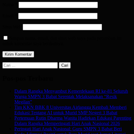
Nama
*
Email
*
Situs Web
Simpan nama, email, dan situs web saya pada peramban ini
untuk komentar saya berikutnya.
Cari
untuk:
Pos-pos Terbaru
Dalam Rangka Menyambut Kemerdekaan RI ke-81 Seluruh
Warga SMPN 3 Babat Serentak Melaksanakan “Resik
Megilan”
Tim KKN BBK 8 Universitas Airlangga Kembali Memberi
Edukasi Tentang AI untuk Murid SMP Negeri 3 Babat
Pertemuan Rutin Dharma Wanita Hadirkan Edukasi Parenting
Dalam Rangka Memperingati Hari Anak Nasional 2026
Peringati Hari Anak Nasional: Guru SMPN 3 Babat Beri