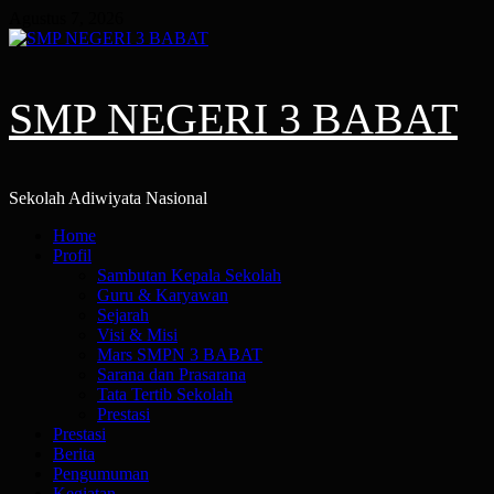
Skip
Agustus 7, 2026
to
content
SMP NEGERI 3 BABAT
Sekolah Adiwiyata Nasional
Primary
Home
Menu
Profil
Sambutan Kepala Sekolah
Guru & Karyawan
Sejarah
Visi & Misi
Mars SMPN 3 BABAT
Sarana dan Prasarana
Tata Tertib Sekolah
Prestasi
Prestasi
Berita
Pengumuman
Kegiatan