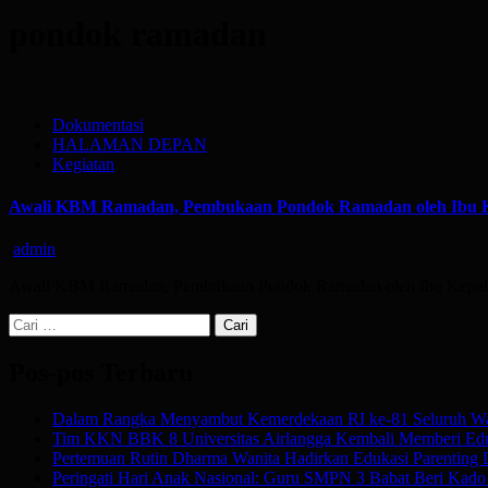
pondok ramadan
Dokumentasi
HALAMAN DEPAN
Kegiatan
Awali KBM Ramadan, Pembukaan Pondok Ramadan oleh Ibu Kep
admin
Awali KBM Ramadan, Pembukaan Pondok Ramadan oleh Ibu Kepala 
Cari
untuk:
Pos-pos Terbaru
Dalam Rangka Menyambut Kemerdekaan RI ke-81 Seluruh Wa
Tim KKN BBK 8 Universitas Airlangga Kembali Memberi Edu
Pertemuan Rutin Dharma Wanita Hadirkan Edukasi Parenting
Peringati Hari Anak Nasional: Guru SMPN 3 Babat Beri Kado Af