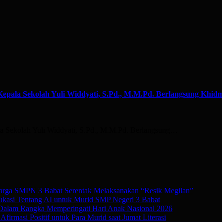
ala Sekolah Yuli Widdyati, S.Pd., M.M.Pd. Berlangsung Khid
Sekolah Yuli Widdyati, S.Pd., M.M.Pd. Berlangsung…
rga SMPN 3 Babat Serentak Melaksanakan “Resik Megilan”
kasi Tentang AI untuk Murid SMP Negeri 3 Babat
 Dalam Rangka Memperingati Hari Anak Nasional 2026
irmasi Positif untuk Para Murid saat Jumat Literasi