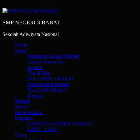
Skip
Agustus 7, 2026
to
content
SMP NEGERI 3 BABAT
Sekolah Adiwiyata Nasional
Primary
Home
Menu
Profil
Sambutan Kepala Sekolah
Guru & Karyawan
Sejarah
Visi & Misi
Mars SMPN 3 BABAT
Sarana dan Prasarana
Tata Tertib Sekolah
Prestasi
Prestasi
Berita
Pengumuman
Kegiatan
ADIWIYATA SMPN 3 BABAT
LAIN – LAIN
Karya