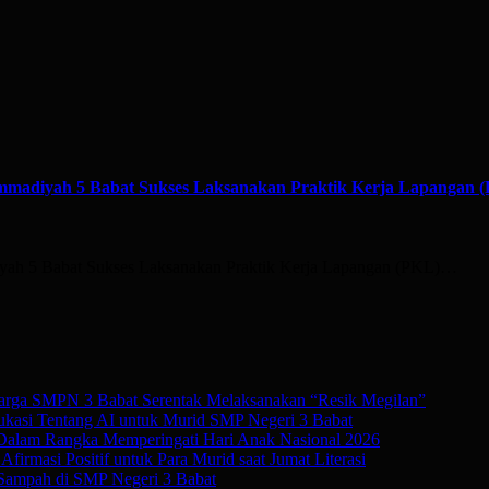
mmadiyah 5 Babat Sukses Laksanakan Praktik Kerja Lapangan 
yah 5 Babat Sukses Laksanakan Praktik Kerja Lapangan (PKL)…
rga SMPN 3 Babat Serentak Melaksanakan “Resik Megilan”
kasi Tentang AI untuk Murid SMP Negeri 3 Babat
 Dalam Rangka Memperingati Hari Anak Nasional 2026
irmasi Positif untuk Para Murid saat Jumat Literasi
Sampah di SMP Negeri 3 Babat