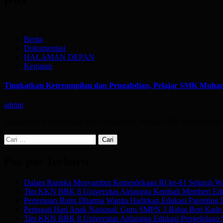
Berita
Dokumentasi
HALAMAN DEPAN
Kegiatan
Tingkatkan Keterampilan dan Pengabdian, Pelajar SMK Muha
admin
Tingkatkan Keterampilan dan Pengabdian, Pelajar SMK Muhammadi
Cari
untuk:
Pos-pos Terbaru
Dalam Rangka Menyambut Kemerdekaan RI ke-81 Seluruh Wa
Tim KKN BBK 8 Universitas Airlangga Kembali Memberi Edu
Pertemuan Rutin Dharma Wanita Hadirkan Edukasi Parenting
Peringati Hari Anak Nasional: Guru SMPN 3 Babat Beri Kado Af
Tim KKN BBK 8 Universitas Airlangga Edukasi Pengelolaan 