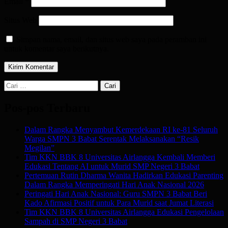
Email
*
Situs Web
Simpan nama, email, dan situs web saya pada peramban ini
untuk komentar saya berikutnya.
Cari
untuk:
Pos-pos Terbaru
Dalam Rangka Menyambut Kemerdekaan RI ke-81 Seluruh
Warga SMPN 3 Babat Serentak Melaksanakan “Resik
Megilan”
Tim KKN BBK 8 Universitas Airlangga Kembali Memberi
Edukasi Tentang AI untuk Murid SMP Negeri 3 Babat
Pertemuan Rutin Dharma Wanita Hadirkan Edukasi Parenting
Dalam Rangka Memperingati Hari Anak Nasional 2026
Peringati Hari Anak Nasional: Guru SMPN 3 Babat Beri
Kado Afirmasi Positif untuk Para Murid saat Jumat Literasi
Tim KKN BBK 8 Universitas Airlangga Edukasi Pengelolaan
Sampah di SMP Negeri 3 Babat