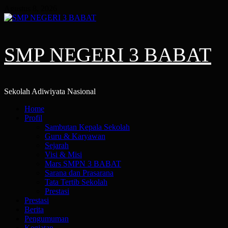
Skip
Agustus 8, 2026
to
content
SMP NEGERI 3 BABAT
Sekolah Adiwiyata Nasional
Primary
Home
Menu
Profil
Sambutan Kepala Sekolah
Guru & Karyawan
Sejarah
Visi & Misi
Mars SMPN 3 BABAT
Sarana dan Prasarana
Tata Tertib Sekolah
Prestasi
Prestasi
Berita
Pengumuman
Kegiatan