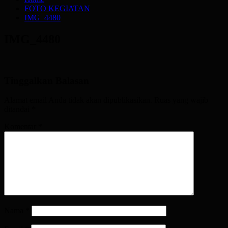
FOTO KEGIATAN
IMG_4480
IMG_4480
Tinggalkan Balasan
Alamat email Anda tidak akan dipublikasikan.
Ruas yang wajib
ditandai
*
Komentar
*
Nama
*