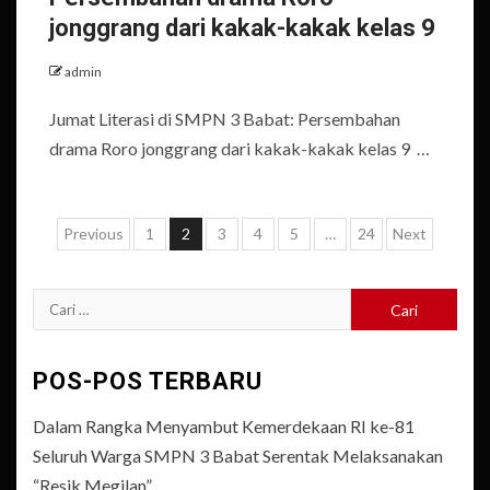
jonggrang dari kakak-kakak kelas 9
admin
Jumat Literasi di SMPN 3 Babat: Persembahan
drama Roro jonggrang dari kakak-kakak kelas 9 …
Paginasi
Previous
1
2
3
4
5
…
24
Next
pos
Cari
untuk:
POS-POS TERBARU
Dalam Rangka Menyambut Kemerdekaan RI ke-81
Seluruh Warga SMPN 3 Babat Serentak Melaksanakan
“Resik Megilan”