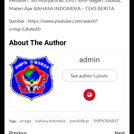
Pemateri : Siti Musyarofah, S.Pd / SMP Negeri 3 Babat.
Materi Ajar BAHASA INDONESIA – TEKS BERITA
Sumber : https://www.youtube.com/watch?
v=hqrJL8vAnf0
About The Author
admin
See author's posts
arsega
bahasa indonesia
pendidikan
SMPN3BABAT
Tags:
Post
Previous
Next