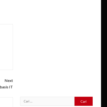
Next
asis IT
Cari
untuk: